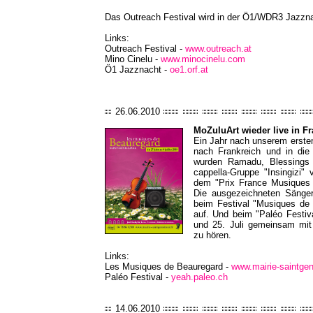
Das Outreach Festival wird in der Ö1/WDR3 Jazznac
Links:
Outreach Festival -
www.outreach.at
Mino Cinelu -
www.minocinelu.com
Ö1 Jazznacht -
oe1.orf.at
26.06.2010
MoZuluArt wieder live in F
Ein Jahr nach unserem ersten
nach Frankreich und in die
wurden Ramadu, Blessings
cappella-Gruppe "Insingizi"
dem "Prix France Musiques
Die ausgezeichneten Sänger
beim Festival "Musiques de 
auf. Und beim "Paléo Festiv
und 25. Juli gemeinsam mit
zu hören.
Links:
Les Musiques de Beauregard -
www.mairie-saintgeni
Paléo Festival -
yeah.paleo.ch
14.06.2010