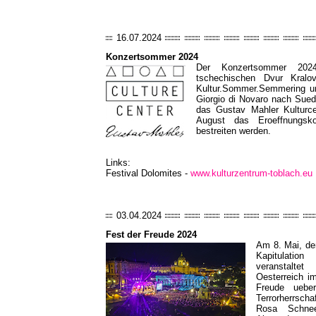
16.07.2024
Konzertsommer 2024
Der Konzertsommer 20
tschechischen Dvur Kral
Kultur.Sommer.Semmering un
Giorgio di Novaro nach Suedt
das Gustav Mahler Kulturce
August das Eroeffnungsko
bestreiten werden.
Links:
Festival Dolomites -
www.kulturzentrum-toblach.eu
03.04.2024
Fest der Freude 2024
Am 8. Mai, de
Kapitulatio
veranstalt
Oesterreich i
Freude uebe
Terrorherrscha
Rosa Schnee