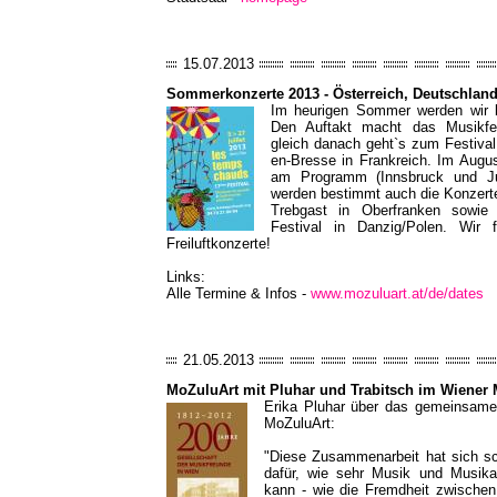
15.07.2013
Sommerkonzerte 2013 - Österreich, Deutschland
Im heurigen Sommer werden wir be
Den Auftakt macht das Musikfes
gleich danach geht`s zum Festiv
en-Bresse in Frankreich. Im August
am Programm (Innsbruck und Jud
werden bestimmt auch die Konzert
Trebgast in Oberfranken sowie 
Festival in Danzig/Polen. Wir 
Freiluftkonzerte!
Links:
Alle Termine & Infos -
www.mozuluart.at/de/dates
21.05.2013
MoZuluArt mit Pluhar und Trabitsch im Wiener 
Erika Pluhar über das gemeinsame 
MoZuluArt:
"Diese Zusammenarbeit hat sich sc
dafür, wie sehr Musik und Musik
kann - wie die Fremdheit zwischen