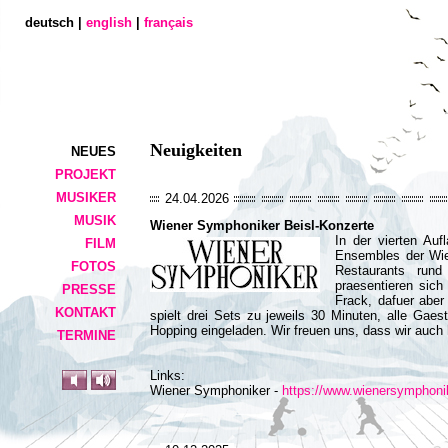
deutsch |
english
|
français
Neuigkeiten
NEUES
PROJEKT
MUSIKER
24.04.2026
MUSIK
Wiener Symphoniker Beisl-Konzerte
In der vierten Auf
FILM
Ensembles der Wie
FOTOS
Restaurants run
praesentieren sic
PRESSE
Frack, dafuer abe
KONTAKT
spielt drei Sets zu jeweils 30 Minuten, alle Gae
Hopping eingeladen. Wir freuen uns, dass wir auch 
TERMINE
Links:
Wiener Symphoniker -
https://www.wienersymphonik