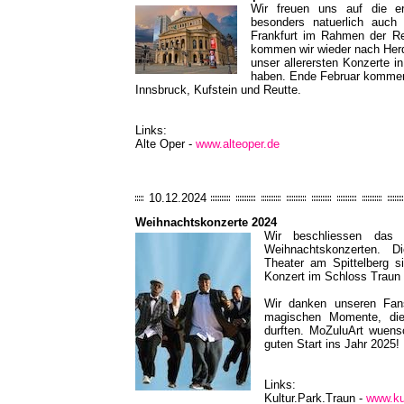
Wir freuen uns auf die e
besonders natuerlich auch
Frankfurt im Rahmen der Re
kommen wir wieder nach Herd
unser allerersten Konzerte i
haben. Ende Februar kommen wi
Innsbruck, Kufstein und Reutte.
Links:
Alte Oper -
www.alteoper.de
10.12.2024
Weihnachtskonzerte 2024
Wir beschliessen das 
Weihnachtskonzerten. D
Theater am Spittelberg si
Konzert im Schloss Traun s
Wir danken unseren Fans
magischen Momente, die
durften. MoZuluArt wuens
guten Start ins Jahr 2025!
Links:
Kultur.Park.Traun -
www.kul