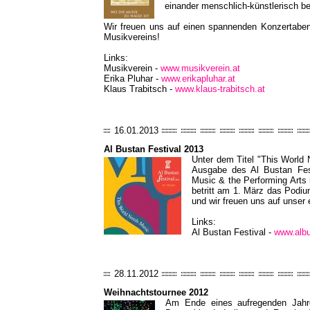
einander menschlich-künstlerisch b
Wir freuen uns auf einen spannenden Konzertabe
Musikvereins!
Links:
Musikverein -
www.musikverein.at
Erika Pluhar -
www.erikapluhar.at
Klaus Trabitsch -
www.klaus-trabitsch.at
16.01.2013
Al Bustan Festival 2013
Unter dem Titel "This World 
Ausgabe des Al Bustan Festi
Music & the Performing Arts 
betritt am 1. März das Podiu
und wir freuen uns auf unser
Links:
Al Bustan Festival -
www.albu
28.11.2012
Weihnachtstournee 2012
Am Ende eines aufregenden Jahre