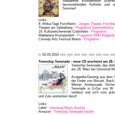
Waldarena Krumpendorf (Kärnt
bevorstehenden Auftritte und
Sommer!
Links:
8. Afrika-Tage Forchheim -
Junges Theater Forchh
Theater am Spittelberg -
Programm Sommerbühne
19. Kulturwochenende Crailsheim -
Programm
Waldarena Krumpendorf -
Programm KHG Klagenfu
Comedy Arts Festival Moers -
Programm
02.03.2014
Township Serenade - neue CD erscheint am 28.
Township Serenade, das drit
am 28. März bei Universal Mu
Acappella-Gesang aus dem Sü
der Feder von Mozart, Bach,
Wiener Ambassade Orches
Serenade in G-Dur von W. 
verlässt und sich vom pul
und Zulu anstecken lässt!
Links:
Label -
Universal Music Austria
Amazon -
Township Serenade kaufen