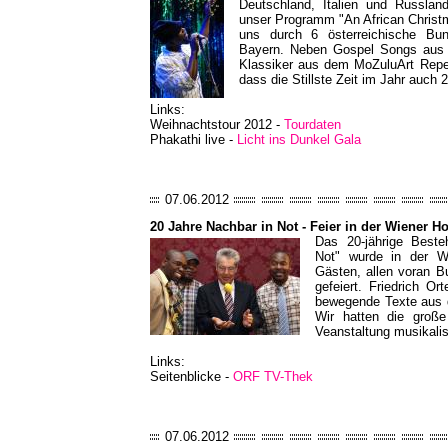
Deutschland, Italien und Russlan
unser Programm "An African Christm
uns durch 6 österreichische Bun
Bayern. Neben Gospel Songs aus d
Klassiker aus dem MoZuluArt Reper
dass die Stillste Zeit im Jahr auch 20
Links:
Weihnachtstour 2012 -
Tourdaten
Phakathi live -
Licht ins Dunkel Gala
07.06.2012
20 Jahre Nachbar in Not - Feier in der Wiener H
Das 20-jährige Beste
Not" wurde in der W
Gästen, allen voran B
gefeiert. Friedrich Or
bewegende Texte aus d
Wir hatten die groß
Veanstaltung musikal
Links:
Seitenblicke -
ORF TV-Thek
07.06.2012