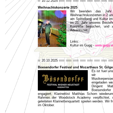
10.12.2025
Weihnachtskonzerte 2025
Wir beenden das Jahr
Weihnachtskonzerten in 2 unse
am Spittelberg und Kultur i
im 21. Jahr unseres Besteh
Konzerte besuchen, und 
Adventszeit.
Links:
Kultur im Gugg -
www.gugg.a
20.10.2025
Boesendorfer Festival und Mozarthaus St. Gilg
Es ist fuer u
wir vo
Musikerpers
eingeladen we
Dirigent M
Boesendorfer
engagiert. Klarinettist Matthias Schorn wiederu
Rahmen der Woodstock Academy verpflichtet, 
geleiteten Klarinettenquartett spielen werden. Wir 
im Oktober.