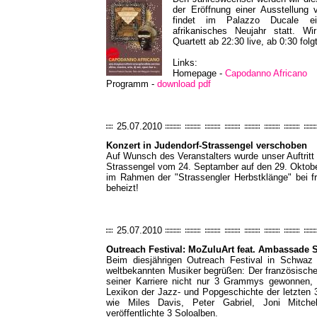
der Eröffnung einer Ausstellung 
findet im Palazzo Ducale ei
afrikanisches Neujahr statt. 
Quartett ab 22:30 live, ab 0:30 folg
Links:
Homepage -
Capodanno Africano
Programm -
download pdf
25.07.2010
Konzert in Judendorf-Strassengel verschoben
Auf Wunsch des Veranstalters wurde unser Auftritt 
Strassengel vom 24. Septamber auf den 29. Oktobe
im Rahmen der "Strassengler Herbstklänge" bei frei
beheizt!
25.07.2010
Outreach Festival: MoZuluArt feat. Ambassade S
Beim diesjährigen Outreach Festival in Schwaz
weltbekannten Musiker begrüßen: Der französische
seiner Karriere nicht nur 3 Grammys gewonnen, s
Lexikon der Jazz- und Popgeschichte der letzten 
wie Miles Davis, Peter Gabriel, Joni Mitch
veröffentlichte 3 Soloalben.