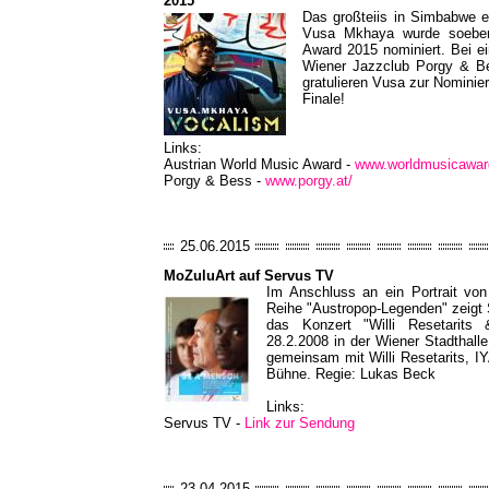
2015
Das großteiis in Simbabwe e
Vusa Mkhaya wurde soeben
Award 2015 nominiert. Bei 
Wiener Jazzclub Porgy & Bes
gratulieren Vusa zur Nominie
Finale!
Links:
Austrian World Music Award -
www.worldmusicawar
Porgy & Bess -
www.porgy.at/
25.06.2015
MoZuluArt auf Servus TV
Im Anschluss an ein Portrait von
Reihe "Austropop-Legenden" zeigt
das Konzert "Willi Resetarits
28.2.2008 in der Wiener Stadthall
gemeinsam mit Willi Resetarits, IY
Bühne. Regie: Lukas Beck
Links:
Servus TV -
Link zur Sendung
23.04.2015