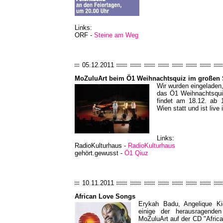
Links:
ORF -
Steine am Weg
05.12.2011
MoZuluArt beim Ö1 Weihnachtsquiz im großen 
Wir wurden eingeladen
das Ö1 Weihnachtsquiz
findet am 18.12. ab 
Wien statt und ist liv
Links:
RadioKulturhaus -
RadioKulturhaus
gehört.gewusst -
Ö1 Qiuz
10.11.2011
African Love Songs
Erykah Badu, Angelique Ki
einige der herausragende
MoZuluArt auf der CD "Afric