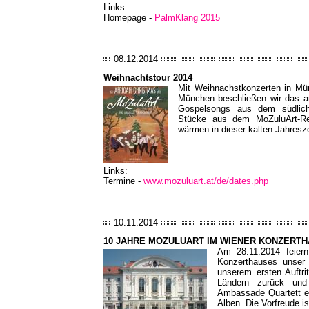
Links:
Homepage -
PalmKlang 2015
08.12.2014
Weihnachtstour 2014
Mit Weihnachstkonzerten in Mün
München beschließen wir das a
Gospelsongs aus dem südliche
Stücke aus dem MoZuluArt-Rep
wärmen in dieser kalten Jahresze
Links:
Termine -
www.mozuluart.at/de/dates.php
10.11.2014
10 JAHRE MOZULUART IM WIENER KONZERT
Am 28.11.2014 feier
Konzerthauses unser
unserem ersten Auftri
Ländern zurück un
Ambassade Quartett ei
Alben. Die Vorfreude ist