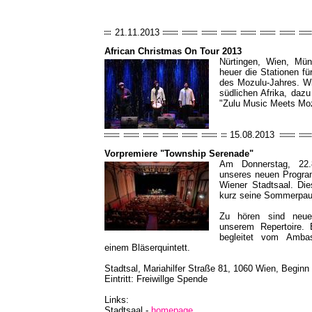
21.11.2013
African Christmas On Tour 2013
Nürtingen, Wien, Mün
heuer die Stationen f
des Mozulu-Jahres. W
südlichen Afrika, da
"Zulu Music Meets Moz
15.08.2013
Vorpremiere "Township Serenade"
Am Donnerstag, 22.8
unseres neuen Progra
Wiener Stadtsaal. Die
kurz seine Sommerpau
Zu hören sind neue
unserem Repertoire.
begleitet vom Ambas
einem Bläserquintett.
Stadtsal, Mariahilfer Straße 81, 1060 Wien, Beginn
Eintritt: Freiwillge Spende
Links:
Stadtsaal -
homepage