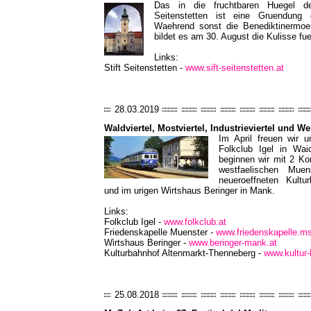
Das in die fruchtbaren Huegel des
Seitenstetten ist eine Gruendung 
Waehrend sonst die Benediktinermo
bildet es am 30. August die Kulisse fu
Links:
Stift Seitenstetten -
www.sift-seitenstetten.at
28.03.2019
Waldviertel, Mostviertel, Industrieviertel und We
Im April freuen wir u
Folkclub Igel in Wa
beginnen wir mit 2 Ko
westfaelischen Mue
neueroeffneten Kultu
und im urigen Wirtshaus Beringer in Mank.
Links:
Folkclub Igel -
www.folkclub.at
Friedenskapelle Muenster -
www.friedenskapelle.m
Wirtshaus Beringer -
www.beringer-mank.at
Kulturbahnhof Altenmarkt-Thenneberg -
www.kultur
25.08.2018