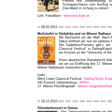
Pretoria und Johannesburg) z
Schnappschüsse vom Ausflug na
Zulu-Markt in Jo`burg zu sehen!
Link: Fotoalbum -
www.mozuluart.at
09.02.2011
MoZuluArt in Südafrika und im Wiener Rathaus
Mit MoZuluArt um die Welt: Nach Au
Dakar eröffnen wir nun ein weiteres 
Die Südafrika-Premiere gibt`s a
Classical Festival" in Darling/Kap
ein Konzert an der "University of th
Einen akustischen Reisebericht lief
wo wir zur Eröffnung des 17. Wiener
Wiener Rathauses musizieren werden.
Links:
West Coast Classical Festival -
Darling Music Expe
Info Konzert Johannesburg -
MIAGI
17. Wiener Flüchtlingsball -
Wiener Integrationshau
20.12.2010
Silvesterkonzert in Genua
Den Jahreswechsel werden wir diesm