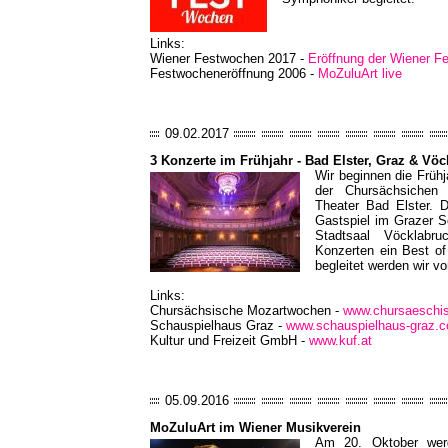
Links:
Wiener Festwochen 2017 -
Eröffnung der Wiener F
Festwocheneröffnung 2006 -
MoZuluArt live
09.02.2017
3 Konzerte im Frühjahr - Bad Elster, Graz & Vö
Wir beginnen die Früh
der Chursächsichen
Theater Bad Elster. 
Gastspiel im Grazer S
Stadtsaal Vöcklabr
Konzerten ein Best o
begleitet werden wir v
Links:
Chursächsische Mozartwochen -
www.chursaeschi
Schauspielhaus Graz -
www.schauspielhaus-graz.
Kultur und Freizeit GmbH -
www.kuf.at
05.09.2016
MoZuluArt im Wiener Musikverein
Am 20. Oktober wer