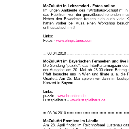
MoZuluArt in Leitzersdorf - Fotos online
Im urigen Ambiente des "Wirtshaus-Schupf`n" in L
das Publikum von der grenzüberschreitenden musi
Neben den Erwachsen freuten sich auch viele Ki
hatten vorher bei Vusa einen Workshop besuc
enthusiastisch mit!
Links:
Fotos -
www.ehnpictures.com
08.04.2010
MoZuluArt im Bayerischen Fernsehen und live 
Die Sendung "puzzle", das InterKulturmagazin des
der Ausgabe am 20. Mai ab 23:00 einen Beitrag 
Pfaff besuchte uns in Wien und filmte u. a. die
Quartett. Am 25. Mai spielen wir dann im Lustsp
Konzert in Bayern.
Links:
puzzle -
www.br-online.de
Lustspielhaus -
www.lustspielhaus.de
08.04.2010
MoZuluArt Premiere im Ländle
Am 28. April findet im Reichhofsaal Lustenau da