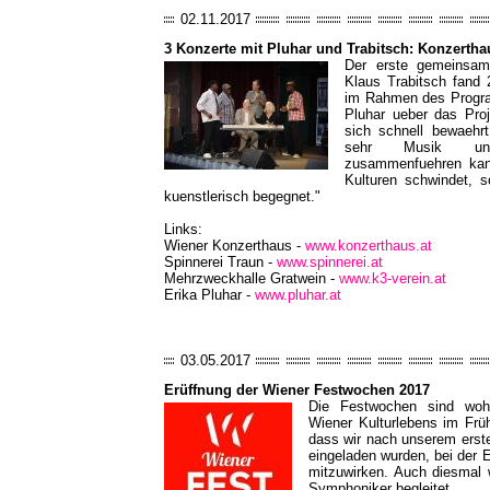
02.11.2017
3 Konzerte mit Pluhar und Trabitsch: Konzerth
Der erste gemeinsame
Klaus Trabitsch fand 
im Rahmen des Program
Pluhar ueber das Pro
sich schnell bewaehrt
sehr Musik und
zusammenfuehren kan
Kulturen schwindet, 
kuenstlerisch begegnet."
Links:
Wiener Konzerthaus -
www.konzerthaus.at
Spinnerei Traun -
www.spinnerei.at
Mehrzweckhalle Gratwein -
www.k3-verein.at
Erika Pluhar -
www.pluhar.at
03.05.2017
Erüffnung der Wiener Festwochen 2017
Die Festwochen sind wohl
Wiener Kulturlebens im Frü
dass wir nach unserem erste
eingeladen wurden, bei der 
mitzuwirken. Auch diesmal 
Symphoniker begleitet.