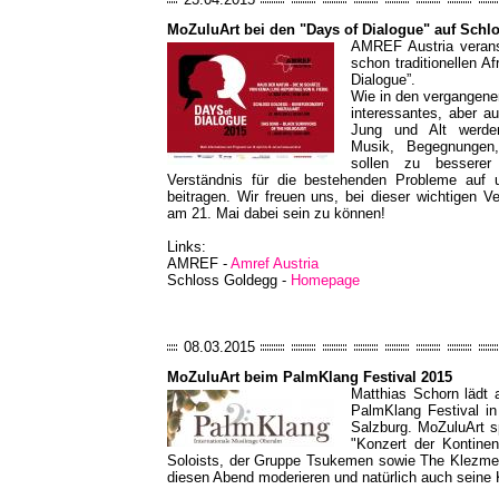
MoZuluArt bei den "Days of Dialogue" auf Schl
AMREF Austria veranst
schon traditionellen 
Dialogue”.
Wie in den vergangenen
interessantes, aber a
Jung und Alt werden.
Musik, Begegnungen
sollen zu bessere
Verständnis für die bestehenden Probleme auf 
beitragen. Wir freuen uns, bei dieser wichtigen 
am 21. Mai dabei sein zu können!
Links:
AMREF -
Amref Austria
Schloss Goldegg -
Homepage
08.03.2015
MoZuluArt beim PalmKlang Festival 2015
Matthias Schorn lädt 
PalmKlang Festival i
Salzburg. MoZuluArt s
"Konzert der Kontine
Soloists, der Gruppe Tsukemen sowie The Klezmer
diesen Abend moderieren und natürlich auch seine K